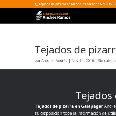
Tejados de pizarra en Madrid- reparación 620 035 9
Tejados de pizar
por
Antonio Andrés
|
Nov 14, 2016
|
Sin catego
Tejados 
Tejados de pizarra en Galapagar
André
su disposición toda la información de util