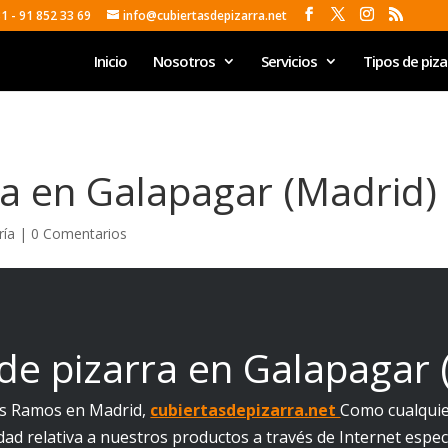
81 - 91 852 33 69
info@cubiertasdepizarra.net
Inicio
Nosotros
Servicios
Tipos de piza
ra en Galapagar (Madrid)
ría
|
0 Comentarios
de pizarra en Galapagar 
s Ramos en Madrid,
cubiertasdepizarra.net
Como cualqui
idad relativa a nuestros productos a través de Internet espe