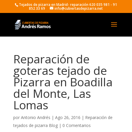
Tejados de pizarra en Madrid- reparación 620 035 981 - 91
852 33 69
info@cubiertasdepizarra.net
Reparación de
goteras tejado de
Pizarra en Boadilla
del Monte, Las
Lomas
por
Antonio Andrés
|
Ago 26, 2016
|
Reparación de
tejados de pizarra Blog
|
0 Comentarios