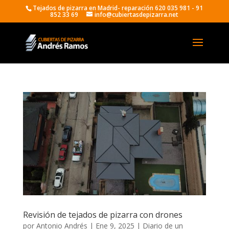
Tejados de pizarra en Madrid- reparación 620 035 981 - 91
852 33 69
info@cubiertasdepizarra.net
Revisión de tejados de pizarra con drones
por
Antonio Andrés
|
Ene 9, 2025
|
Diario de un