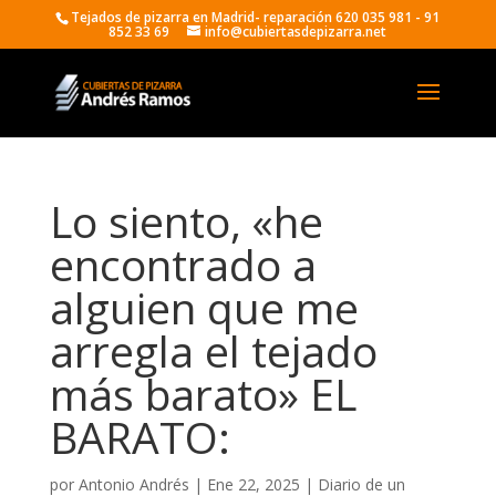
Tejados de pizarra en Madrid- reparación 620 035 981 - 91
852 33 69
info@cubiertasdepizarra.net
Lo siento, «he
encontrado a
alguien que me
arregla el tejado
más barato» EL
BARATO:
por
Antonio Andrés
|
Ene 22, 2025
|
Diario de un